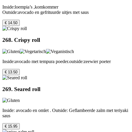
Inside:loempia’s ,komkommer
Outside:avocado en gefrituurde uitjes met saus
€ 14.50
268. Crispy roll
Inside:avocado met tempura poeder.outside:zeewier poeter
€ 13.50
269. Seared roll
Inside: avocado en omlet . Outside: Geflambeerde zalm met teriyaki
saus
€ 15.95