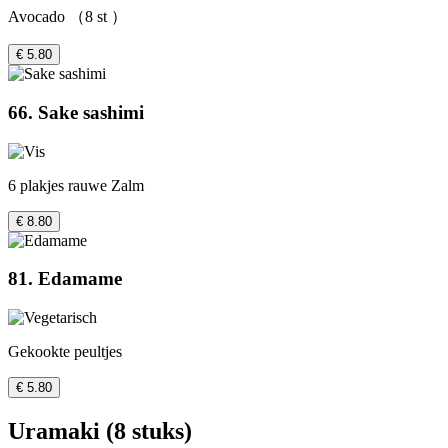
Avocado （8 st ）
€ 5.80
66. Sake sashimi
6 plakjes rauwe Zalm
€ 8.80
81. Edamame
Gekookte peultjes
€ 5.80
Uramaki (8 stuks)