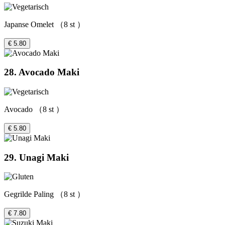
Japanse Omelet （8 st ）
€ 5.80
28. Avocado Maki
Avocado （8 st ）
€ 5.80
29. Unagi Maki
Gegrilde Paling （8 st ）
€ 7.80