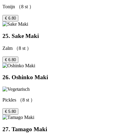
Tonijn （8 st ）
€ 6.80
25. Sake Maki
Zalm （8 st ）
€ 6.80
26. Oshinko Maki
Pickles （8 st ）
€ 5.80
27. Tamago Maki