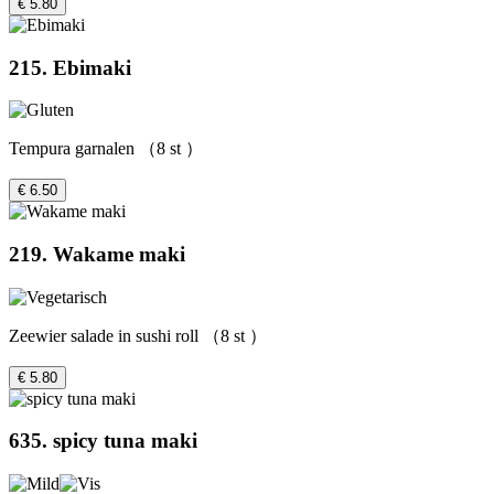
€ 5.80
215. Ebimaki
Tempura garnalen （8 st ）
€ 6.50
219. Wakame maki
Zeewier salade in sushi roll （8 st ）
€ 5.80
635. spicy tuna maki