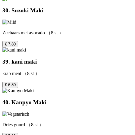
30. Suzuki Maki
Zeebaars met avocado （8 st ）
€ 7.80
39. kani maki
krab meat （8 st ）
€ 6.80
40. Kanpyo Maki
Dries gourd （8 st ）