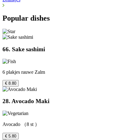
Popular dishes
66. Sake sashimi
6 plakjes rauwe Zalm
€ 8.80
28. Avocado Maki
Avocado （8 st ）
€ 5.80