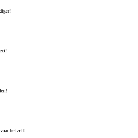
diger!
ect!
len!
vaar het zelf!