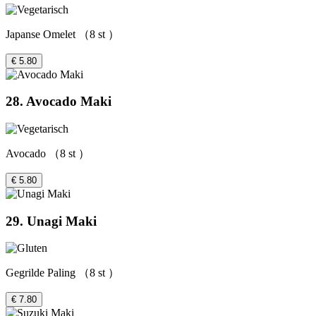
Japanse Omelet （8 st ）
€ 5.80
28. Avocado Maki
Avocado （8 st ）
€ 5.80
29. Unagi Maki
Gegrilde Paling （8 st ）
€ 7.80