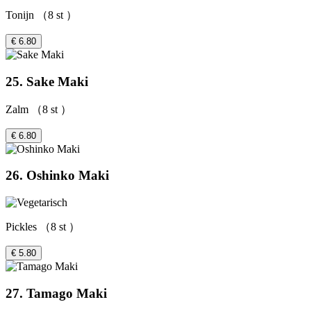
Tonijn （8 st ）
€ 6.80
25. Sake Maki
Zalm （8 st ）
€ 6.80
26. Oshinko Maki
Pickles （8 st ）
€ 5.80
27. Tamago Maki