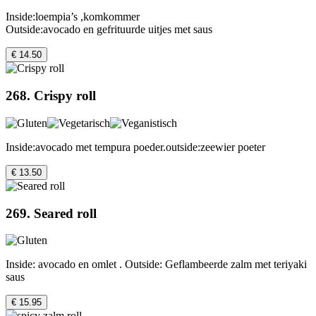
Inside:loempia’s ,komkommer
Outside:avocado en gefrituurde uitjes met saus
€ 14.50
268. Crispy roll
Inside:avocado met tempura poeder.outside:zeewier poeter
€ 13.50
269. Seared roll
Inside: avocado en omlet . Outside: Geflambeerde zalm met teriyaki
saus
€ 15.95