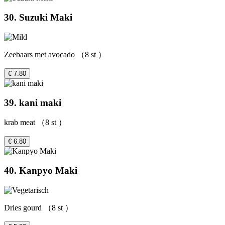
30. Suzuki Maki
Zeebaars met avocado （8 st ）
€ 7.80
39. kani maki
krab meat （8 st ）
€ 6.80
40. Kanpyo Maki
Dries gourd （8 st ）