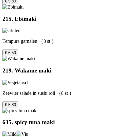
€ 5.80
215. Ebimaki
Tempura garnalen （8 st ）
€ 6.50
219. Wakame maki
Zeewier salade in sushi roll （8 st ）
€ 5.80
635. spicy tuna maki