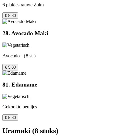
6 plakjes rauwe Zalm
€ 8.80
28. Avocado Maki
Avocado （8 st ）
€ 5.80
81. Edamame
Gekookte peultjes
€ 5.80
Uramaki (8 stuks)